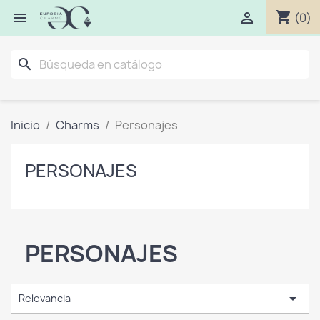
shopping_cart


(0)
search
Inicio
Charms
Personajes
PERSONAJES
PERSONAJES

Relevancia