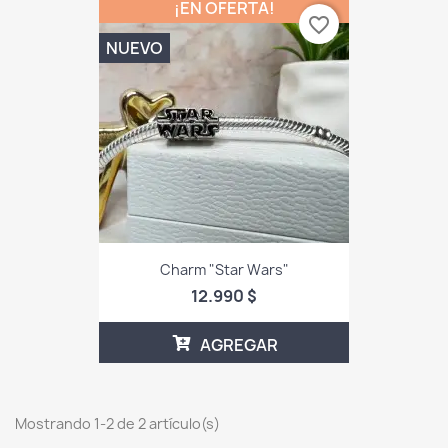
¡EN OFERTA!
favorite_border
NUEVO
Charm "Star Wars"
12.990 $
AGREGAR
Mostrando 1-2 de 2 artículo(s)