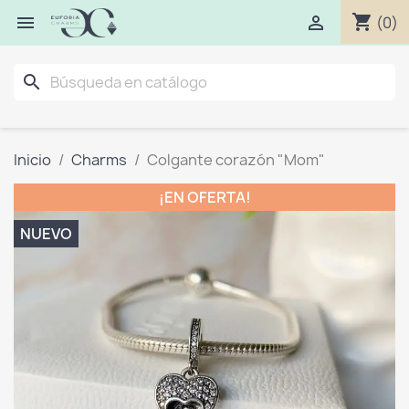
shopping_cart


(0)
search
Inicio
Charms
Colgante corazón "Mom"
¡EN OFERTA!
NUEVO