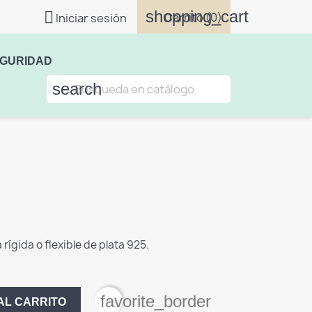
shopping_cart

Carrito
(0)
Iniciar sesión
EGURIDAD
search
ígida o flexible de plata 925.
favorite_border
AL CARRITO